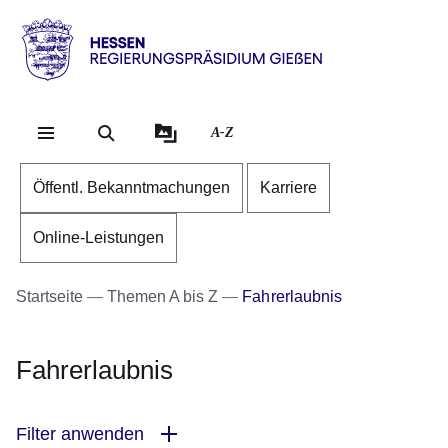
Direkt zum Kopf der Se
Direkt zum Inhalt
Direkt zum Fuß der Sei
Hessen
-
RP
A-Z
Gießen
Öffentl. Bekanntmachungen
Karriere
Online-Leistungen
Startseite
Themen A bis Z
Fahrerlaubnis
Fahrerlaubnis
Filter anwenden