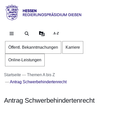
Direkt zum Kopf der Se
Direkt zum Inhalt
Direkt zum Fuß der Sei
Hessen
-
RP
A-Z
Gießen
Öffentl. Bekanntmachungen
Karriere
Online-Leistungen
Startseite
Themen A bis Z
Antrag Schwerbehindertenrecht
Antrag Schwerbehindertenrecht