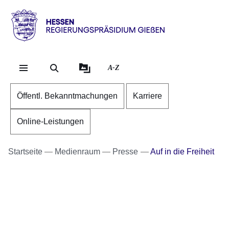
Direkt zum Kopf der Se
Direkt zum Inhalt
Direkt zum Fuß der Sei
Hessen
-
RP
A-Z
Gießen
Öffentl. Bekanntmachungen
Karriere
Online-Leistungen
Startseite
Medienraum
Presse
Auf in die Freiheit