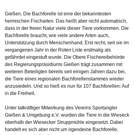
Öffnet sich in einem neuen Fenster
Öffnet sich in einem neuen Fenster
Öffnet sich in einem neuen Fenste
Öffnet sich in einem neuen Fe
Öffnet sich in einem neu
Gießen. Die Bachforelle ist eine der bekanntesten
heimischen Fischarten. Das heißt aber nicht automatisch,
dass in der freien Natur viele dieser Tiere vorkommen. Die
Bachforelle braucht, wie viele andere Arten auch,
Unterstützung durch Menschenhand. Erst recht, seit sie im
vergangenen Jahr in der Roten Liste erstmalig als
gefährdet eingestuft wurde. Die Obere Fischereibehörde
des Regierungspräsidiums Gießen trägt zusammen mit
weiteren Beteiligten bereits seit einigen Jahren dazu bei,
die Tiere eines regionalen Bachforellenstammes wieder
anzusiedeln. Und so hieß es nun für 107 Bachforellen: Auf
in die Freiheit.
Unter tatkräftiger Mitwirkung des Vereins Sportangler
Gießen & Umgebung e.V. wurden die Tiere in die Wieseck
oberhalb der Wiesecker Struppmühle eingesetzt. Dabei
handelt es sich aber nicht um irgendeine Bachforelle,