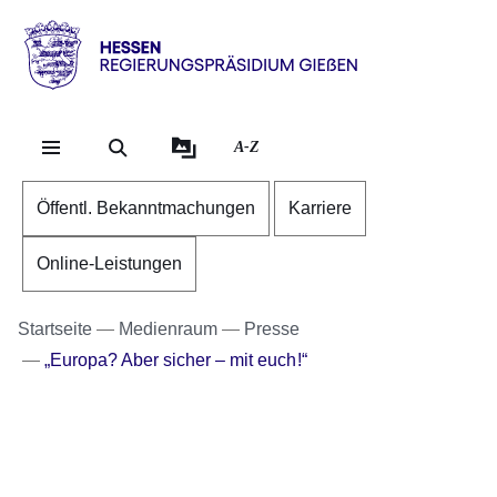
Direkt zum Kopf der Se
Direkt zum Inhalt
Direkt zum Fuß der Sei
Hessen
-
RP
A-Z
Gießen
Öffentl. Bekanntmachungen
Karriere
Online-Leistungen
Startseite
Medienraum
Presse
„Europa? Aber sicher – mit euch!“