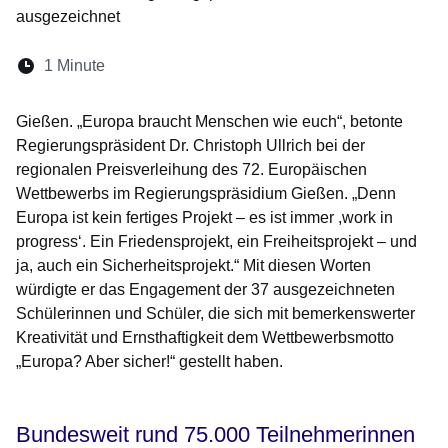
ausgezeichnet
Lesedauer:
1 Minute
Öffnet sich in einem neuen Fenster
Öffnet sich in einem neuen Fenster
Öffnet sich in einem neuen Fenster
Öffnet sich in einem neuen Fen
Öffnet sich in einem neuen
Gießen. „Europa braucht Menschen wie euch“, betonte
Regierungspräsident Dr. Christoph Ullrich bei der
regionalen Preisverleihung des 72. Europäischen
Wettbewerbs im Regierungspräsidium Gießen. „Denn
Europa ist kein fertiges Projekt – es ist immer ,work in
progress‘. Ein Friedensprojekt, ein Freiheitsprojekt – und
ja, auch ein Sicherheitsprojekt.“ Mit diesen Worten
würdigte er das Engagement der 37 ausgezeichneten
Schülerinnen und Schüler, die sich mit bemerkenswerter
Kreativität und Ernsthaftigkeit dem Wettbewerbsmotto
„Europa? Aber sicher!“ gestellt haben.
Bundesweit rund 75.000 Teilnehmerinnen