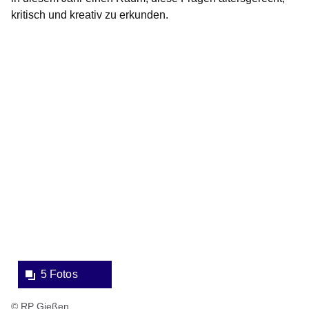
kritisch und kreativ zu erkunden.
Bildergalerie:5
Fotos:Öffnet
eine
Lightbox:
5 Fotos
© RP Gießen