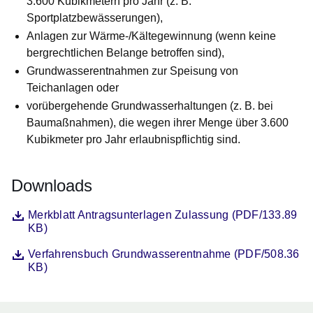
3.600 Kubikmetern pro Jahr (z. B.
Sportplatzbewässerungen),
Anlagen zur Wärme-/Kältegewinnung (wenn keine
bergrechtlichen Belange betroffen sind),
Grundwasserentnahmen zur Speisung von
Teichanlagen oder
vorübergehende Grundwasserhaltungen (z. B. bei
Baumaßnahmen), die wegen ihrer Menge über 3.600
Kubikmeter pro Jahr erlaubnispflichtig sind.
Downloads
Datei
Öffnet sich in einem neuen Fenster
Merkblatt Antragsunterlagen Zulassung (PDF/133.89
KB)
Datei
Öffnet sich in einem neuen Fenster
Verfahrensbuch Grundwasserentnahme (PDF/508.36
KB)