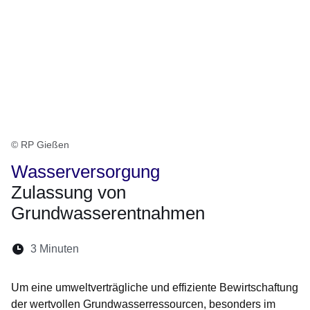
© RP Gießen
Wasserversorgung
Zulassung von
Grundwasserentnahmen
Lesedauer:
3 Minuten
Öffnet sich in einem neuen Fenster
Öffnet sich in einem neuen Fenster
Öffnet sich in einem neuen Fenste
Öffnet sich in einem neuen Fe
Öffnet sich in einem neu
Um eine umweltverträgliche und effiziente Bewirtschaftung
der wertvollen Grundwasserressourcen, besonders im