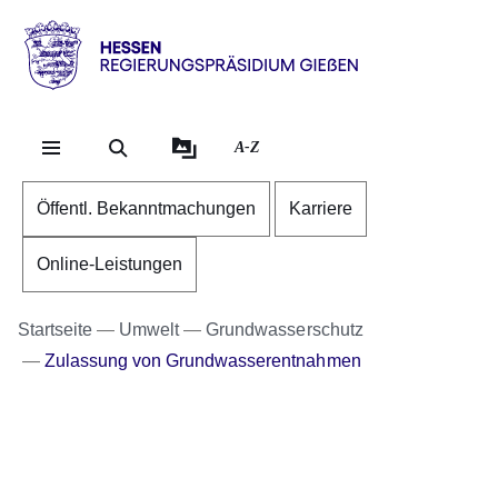
Direkt zum Kopf der Se
Direkt zum Inhalt
Direkt zum Fuß der Sei
Hessen
-
RP
A-Z
Gießen
Öffentl. Bekanntmachungen
Karriere
Online-Leistungen
Startseite
Umwelt
Grundwasserschutz
Zulassung von Grundwasserentnahmen