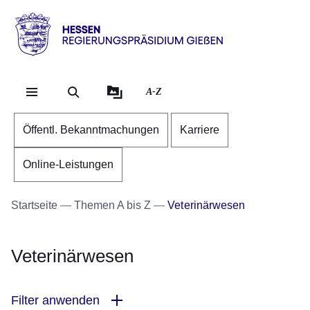
Direkt zum Kopf der Se
Direkt zum Inhalt
Direkt zum Fuß der Sei
Hessen
-
RP
A-Z
Gießen
Öffentl. Bekanntmachungen
Karriere
Online-Leistungen
Startseite
Themen A bis Z
Veterinärwesen
Veterinärwesen
Filter anwenden