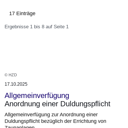
17 Einträge
Ergebnisse 1 bis 8 auf Seite 1
:17
Ergebnisse:Ergebnisse
1
bis
8
© HZD
auf
17.10.2025
Seite
Allgemeinverfügung
1
Anordnung einer Duldungspflicht
Allgemeinverfügung zur Anordnung einer
Duldungspflicht bezüglich der Errichtung von
Zaunanlagen.