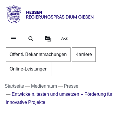
Direkt zum Kopf der S
Direkt zum Inhalt
Direkt zum Fuß der Se
Hessen
-
RP
A-Z
Gießen
Öffentl. Bekanntmachungen
Karriere
Online-Leistungen
Startseite
Medienraum
Presse
Entwickeln, testen und umsetzen – Förderung für
innovative Projekte