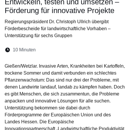
Entwickeln, testen und umsetzen –
Förderung für innovative Projekte
Regierungspräsident Dr. Christoph Ullrich übergibt
Förderbescheide für landwirtschaftliche Vorhaben –
Unterstützung für sechs Gruppen
Lesedauer:
10 Minuten
Öffnet sich in einem neuen Fenster
Öffnet sich in einem neuen Fenster
Öffnet sich in einem neuen Fenst
Öffnet sich in einem neuen F
Öffnet sich in einem ne
Gießen/Wetzlar. Invasive Arten, Krankheiten bei Kartoffeln,
trockene Sommer und damit verbunden ein schlechtes
Pflanzenwachstum: Das sind nur drei der Probleme, mit
denen Landwirte landauf, landab zu kämpfen haben. Doch
es gibt Menschen, die sich zusammentun, die Probleme
anpacken und innovative Lösungen für alle suchen.
Unterstützung bekommen sie dabei durch
Förderprogramme der Europäischen Union und des
Landes Hessen. Die Europäische
Innovationspartnerschaft „Landwirtschaftliche Produktivität