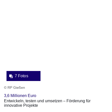
Bildergalerie:7
Fotos:Öffnet
eine
Lightbox:
7 Fotos
© RP Gießen
3,6 Millionen Euro
Entwickeln, testen und umsetzen – Förderung für
innovative Projekte