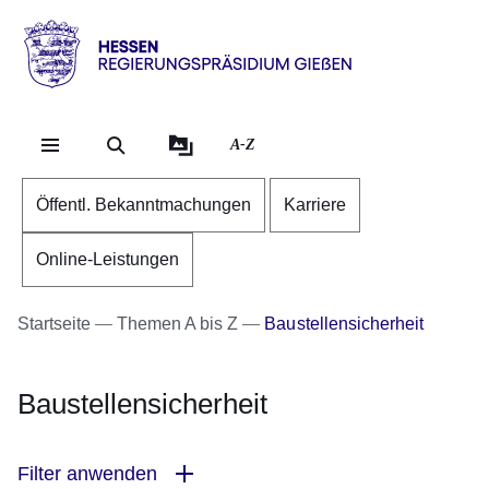
Direkt zum Kopf der Se
Direkt zum Inhalt
Direkt zum Fuß der Sei
Hessen
-
RP
A-Z
Gießen
Öffentl. Bekanntmachungen
Karriere
Online-Leistungen
Startseite
Themen A bis Z
Baustellensicherheit
Baustellensicherheit
Filter anwenden