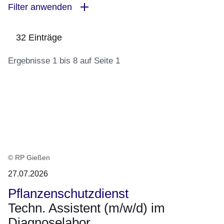
Filter anwenden
32 Einträge
Ergebnisse 1 bis 8 auf Seite 1
:32
Ergebnisse:Ergebnisse
1
bis
8
auf
© RP Gießen
Seite
27.07.2026
1
Pflanzenschutzdienst
Techn. Assistent (m/w/d) im
Diagnoselabor