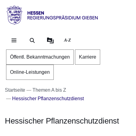
Direkt zum Kopf der Se
Direkt zum Inhalt
Direkt zum Fuß der Sei
Hessen
-
RP
A-Z
Gießen
Öffentl. Bekanntmachungen
Karriere
Online-Leistungen
Startseite
Themen A bis Z
Hessischer Pflanzenschutzdienst
Hessischer Pflanzenschutzdienst