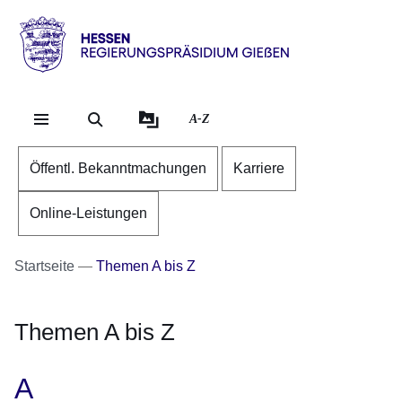
Direkt zum Kopf der Se
Direkt zum Inhalt
Direkt zum Fuß der Sei
Hessen
-
RP
A-Z
Gießen
Öffentl. Bekanntmachungen
Karriere
Online-Leistungen
Startseite
Themen A bis Z
Themen A bis Z
A