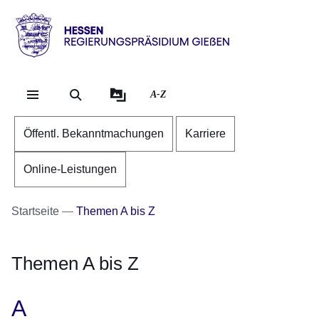
Direkt zum Kopf der Se
Direkt zum Inhalt
Direkt zum Fuß der Sei
Hessen
-
RP
A-Z
Gießen
Öffentl. Bekanntmachungen
Karriere
Online-Leistungen
Startseite
Themen A bis Z
Themen A bis Z
A